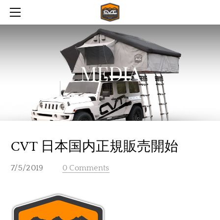
HOME
MEDIA
PRODUCTS
DEALERS
TENTS
MEDIA
AWNINGS & WALLS
ABOUT
CVT BRANDED GEAR
CONTACT
HOW TO BY
CVT 日本国内正規販売開始
7/5/2019
0 Comments